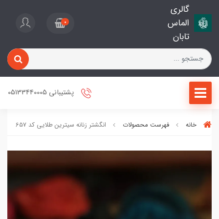
گالری
الماس
0
تابان
پشتیبانی 05133440005
خانه
فهرست محصولات
انگشتر زنانه سیترین طلایی کد 657