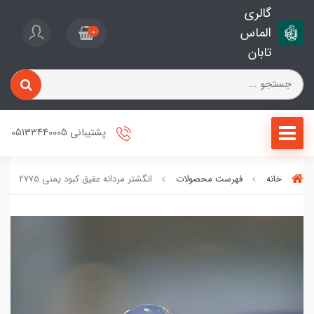
گالری
الماس
0
تابان
پشتیبانی 05133440005
خانه
فهرست محصولات
انگشتر مردانه عقیق کبود یمنی 2775