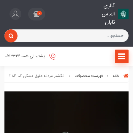
گالری
الماس
0
تابان
پشتیبانی 05133440005
خانه
فهرست محصولات
انگشتر مردانه عقیق مشکی کد 1183