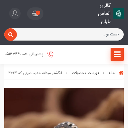
گالری
الماس
0
تابان
پشتیبانی 05133440005
خانه
فهرست محصولات
انگشتر مردانه حدید صینی کد 2793