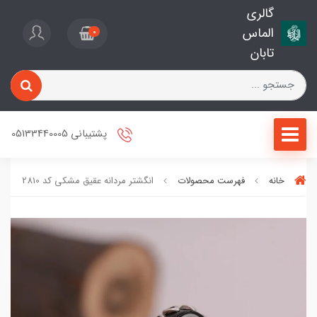
گالری
الماس
0
تابان
پشتیبانی 05133440005
خانه
فهرست محصولات
انگشتر مردانه عقیق مشکی کد 2810