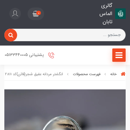
گالری
الماس
0
تابان
پشتیبانی 05133440005
خانه
فهرست محصولات
انگشتر مردانه عقیق شجر(قائن)کد 2811