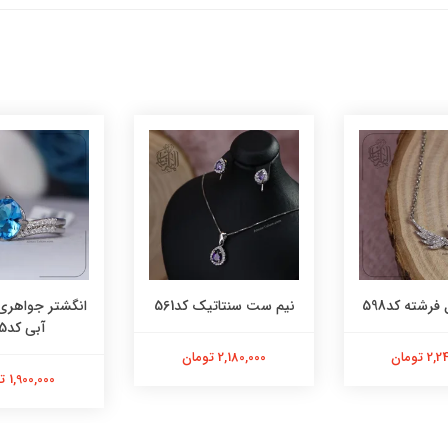
فرشته کد598
نیم ست سنتاتیک کد561
انگشتر جواهری
آبی کد565
 تومان
2,180,000 تومان
1,900,000 تومان