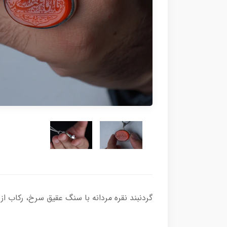
گردنبند نقره مردانه با سنگ عقیق سرخ، رکاب از نقره اصل با عیار بین المللی 925 ساخته ش