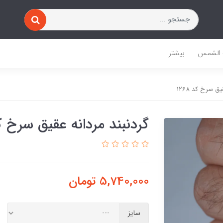
 الشمس
بیشتر
ق سرخ کد 1268
گردنبند مردانه عقیق سرخ کد 8
5,740,000
تومان
سایز