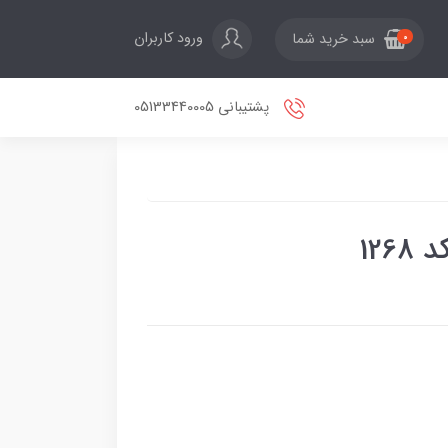
ورود کاربران
سبد خرید شما
0
پشتیبانی 05133440005
126