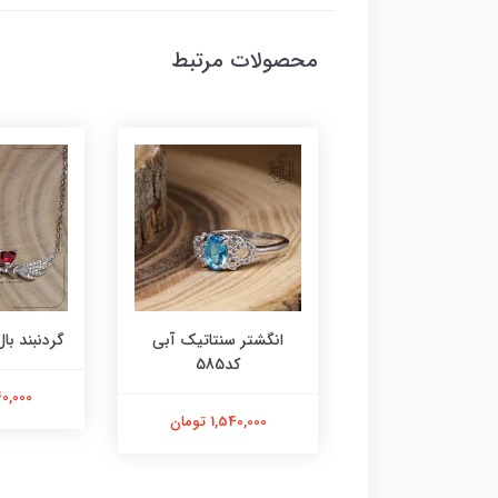
محصولات مرتبط
ر عقیق زرد کد584
انگشتر سنتاتیک آبی
گردنبند بال 
کد585
1,800,000 تومان
2,240,000
1,540,000 تومان