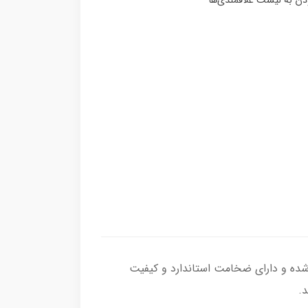
مردانه با سنگ عقیق سبز درجه یک ، قاب سنگ از نقره اصل با عیار بین المللی 925 ساخته شده و دارای ضخامت استاندارد و کیفیت
د.