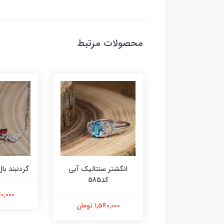
محصولات مرتبط
ر عقیق زرد کد584
انگشتر سنتاتیک آبی
گردنبند بال 
کد585
1,800,000 تومان
2,240,000
1,540,000 تومان