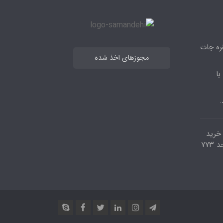
قره جات
مجوزهای اخذ شده
با
.
مرکز خرید