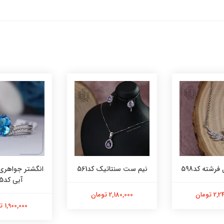
فرشته کد598
نیم ست سنتاتیک کد561
انگشتر جواهری
آبی کد565
 تومان
2,180,000 تومان
1,900,000 تومان