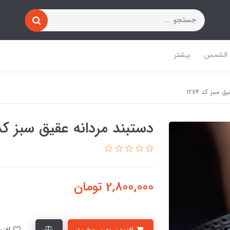
 الشمس
بیشتر
 سبز کد 1274
دستبند مردانه عقیق سبز کد 274
2,800,000
تومان