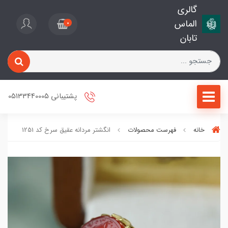
گالری
الماس
0
تابان
پشتیبانی 05133440005
خانه
فهرست محصولات
انگشتر مردانه عقیق سرخ کد 1251