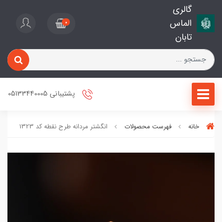
گالری
الماس
0
تابان
پشتیبانی 05133440005
خانه
فهرست محصولات
انگشتر مردانه طرح نقطه کد 1323