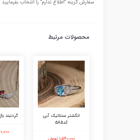
سفارش گزینه "اطلاع ندارم" را انتخاب بفرمایید 
محصولات مرتبط
ر عقیق زرد کد584
انگشتر سنتاتیک آبی
گردنبند بال 
کد585
1,800,000 تومان
2,240,000
1,540,000 تومان