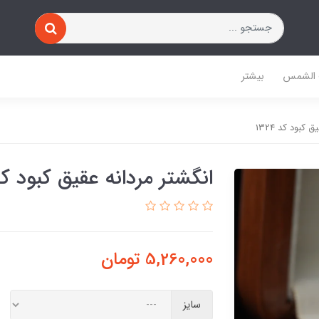
 الشمس
بیشتر
 کبود کد 1324
انگشتر مردانه عقیق کبود کد 24
5,260,000
تومان
سایز