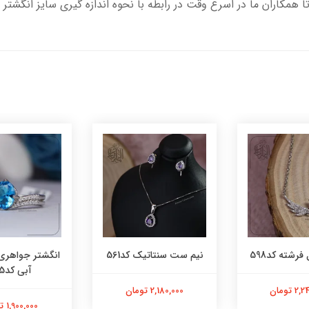
تا همکاران ما در اسرع وقت در رابطه با نحوه اندازه گیری سایز انگشتر 
فرشته کد598
نیم ست سنتاتیک کد561
انگشتر جواهری
آبی کد565
 تومان
2,180,000 تومان
1,900,000 تومان