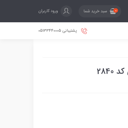
ورود کاربران
سبد خرید شما
0
پشتیبانی 05133440005
2840