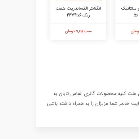
 سنتاتیک
انگشتر الکساندریت هفت
انگشتر یاقوت سرخ م
رنگ کد2374
کد2377
9,680,000 تومان
13,580,000 تومان
 علت کلیه محصولات گالری الماس تابان به
یت خاطر شما عزیزان را به همراه داشته باشی