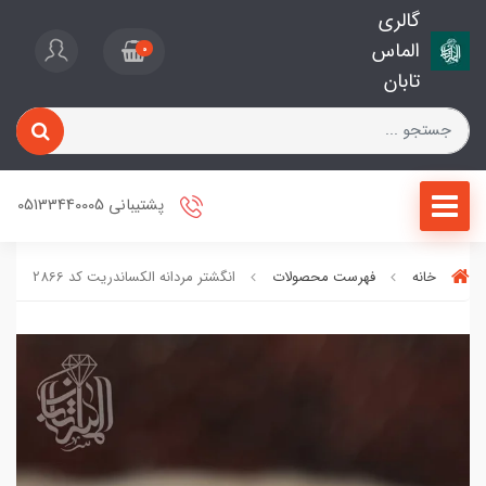
گالری
الماس
0
تابان
پشتیبانی 05133440005
خانه
فهرست محصولات
انگشتر مردانه الکساندریت کد 2866