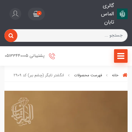
گالری
الماس
0
تابان
پشتیبانی 05133440005
خانه
فهرست محصولات
انگشتر تایگر (چشم ببر) کد 2909