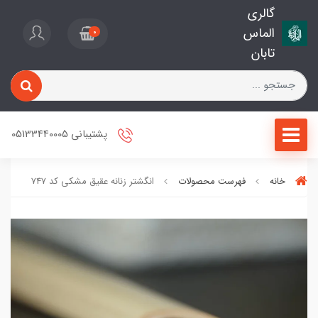
گالری
الماس
0
تابان
پشتیبانی 05133440005
خانه
فهرست محصولات
انگشتر زنانه عقیق مشکی کد 747