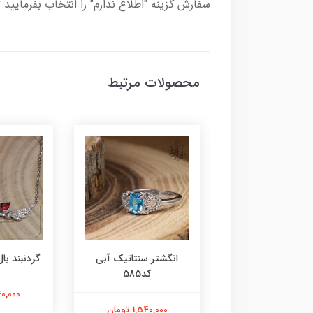
سفارش گزینه "اطلاع ندارم" را انتخاب بفرمایید 
محصولات مرتبط
ر عقیق زرد کد584
انگشتر سنتاتیک آبی
گردنبند بال 
کد585
1,800,000 تومان
2,240,000
1,540,000 تومان