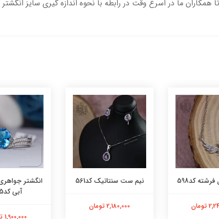
تا همکاران ما در اسرع وقت در رابطه با نحوه اندازه گیری سایز انگشتر 
فرشته کد598
نیم ست سنتاتیک کد561
انگشتر جواهری
آبی کد565
 تومان
2,180,000 تومان
1,900,000 تومان