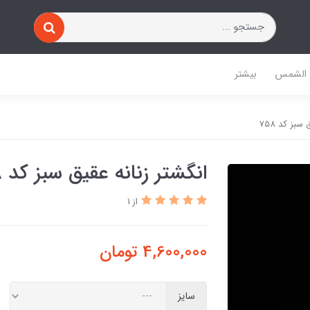
 الشمس
بیشتر
سبز کد 758
انگشتر زنانه عقیق سبز کد 758
از 1
4,600,000
تومان
سایز