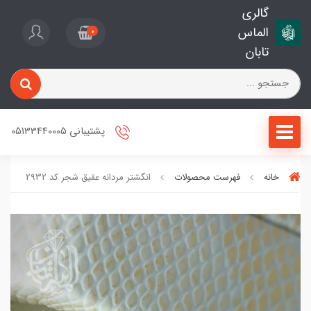
گالری
الماس
0
تابان
پشتیبانی 05133440005
خانه
فهرست محصولات
انگشتر مردانه عقیق شجر کد 2932