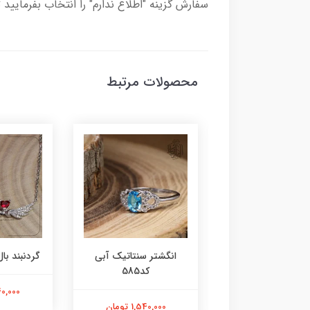
سفارش گزینه "اطلاع ندارم" را انتخاب بفرمایید 
محصولات مرتبط
ر عقیق زرد کد584
انگشتر سنتاتیک آبی
گردنبند بال 
کد585
1,800,000 تومان
2,240,000
1,540,000 تومان