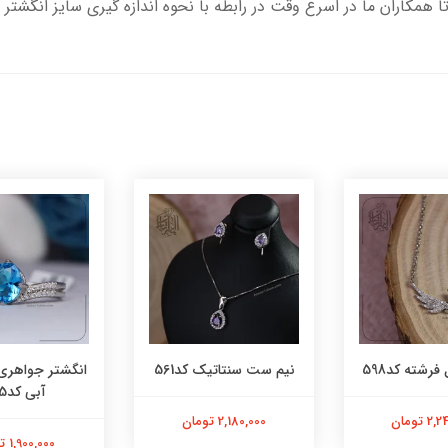
تا همکاران ما در اسرع وقت در رابطه با نحوه اندازه گیری سایز انگشتر 
فرشته کد598
نیم ست سنتاتیک کد561
انگشتر جواهری
آبی کد565
 تومان
2,180,000 تومان
1,900,000 تومان