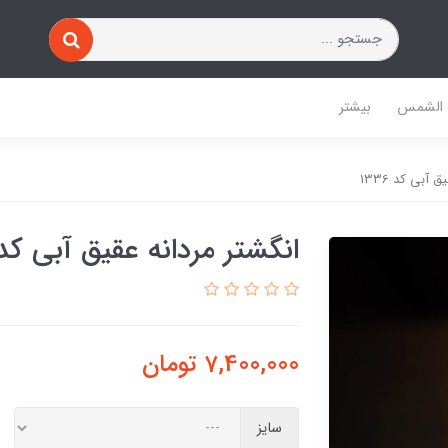
 الشمس
بیشتر
 آبی کد 1336
انگشتر مردانه عقیق آبی کد 336
7,400,000
تومان
سایز