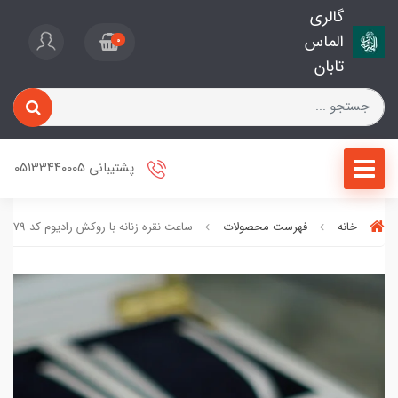
گالری
الماس
0
تابان
پشتیبانی 05133440005
خانه
فهرست محصولات
ساعت نقره زنانه با روکش رادیوم کد 779