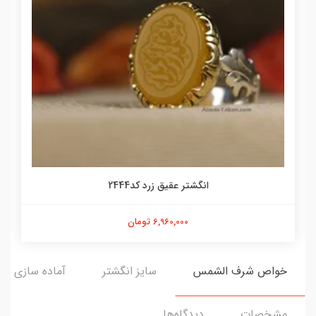
انگشتر عقیق زرد کد2444
6,960,000 تومان
خواص شرف الشمس
سایز انگشتر
آماده سازی و ا
مشخصات
دیدگاه‌ها