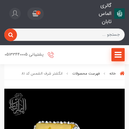
گالری
الماس
0
تابان
پشتیبانی 05133440005
خانه
فهرست محصولات
انگشتر شرف الشمس کد 81