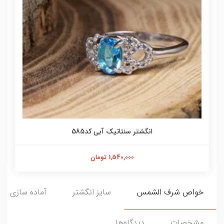
انگشتر سنتاتیک آبی کد585
1,540,000 تومان
خواص شرف الشمس
سایز انگشتر
آماده سازی و ا
مشخصات
دیدگاه‌ها