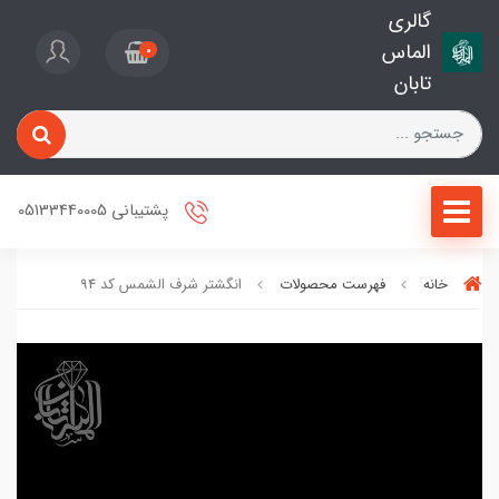
گالری
الماس
0
تابان
پشتیبانی 05133440005
خانه
فهرست محصولات
انگشتر شرف الشمس کد 94