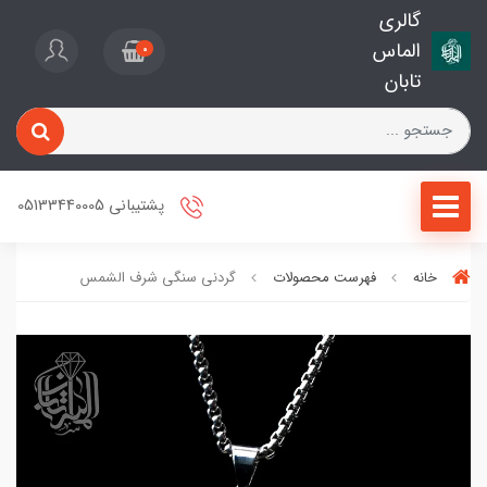
گالری
الماس
0
تابان
پشتیبانی 05133440005
خانه
فهرست محصولات
گردنی سنگی شرف الشمس