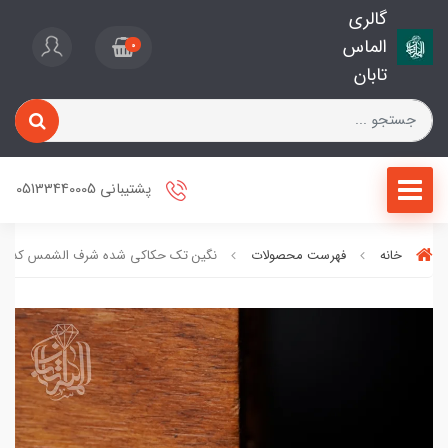
گالری
الماس
0
تابان
پشتیبانی 05133440005
خانه
فهرست محصولات
نگین تک حکاکی شده شرف الشمس کد 247