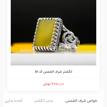
انگشتر شرف الشمس کد 51
4,680,000 تومان
خواص شرف الشمس
سایز انگشتر
آماده سازی و ا