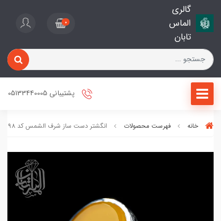
گالری
الماس
0
تابان
پشتیبانی 05133440005
خانه
فهرست محصولات
انگشتر دست ساز شرف الشمس کد 98