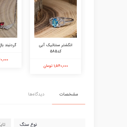
ر عقیق زرد کد584
انگشتر سنتاتیک آبی
گردنبند بال 
کد585
1,800,000 تومان
2,240,000
1,540,000 تومان
مشخصات
دیدگاه‌ها
نوع سنگ
تای