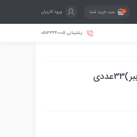
ورود کاربران
سبد خرید شما
0
پشتیبانی 05133440005
ددی