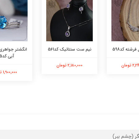
فرشته کد598
نیم ست سنتاتیک کد561
انگشتر جواهری
آبی کد565
 تومان
2,180,000 تومان
1,900,000 تومان
گر (چشم ببر)