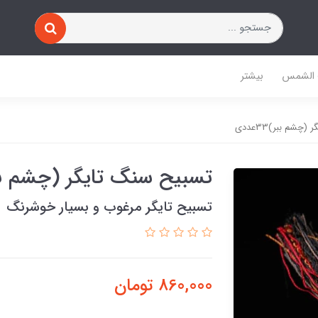
 الشمس
بیشتر
چشم ببر)33عددی
تسبیح سنگ تایگر (چشم ببر)33ع
تسبیح تایگر مرغوب و بسیار خوشرنگ
860,000
تومان