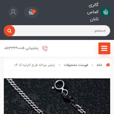
گالری
الماس
0
تابان
پشتیبانی 05133440005
خانه
فهرست محصولات
زنجیر مردانه طرح کارتیه کد 04