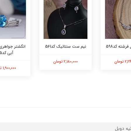
فرشته کد598
نیم ست سنتاتیک کد561
انگشتر جواهری
آبی کد565
 تومان
2,180,000 تومان
1,900,000 تومان
تیه دوبل