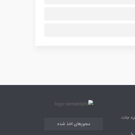
قره جات
مجوزهای اخذ شده
با