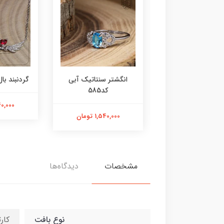
ر عقیق زرد کد584
انگشتر سنتاتیک آبی
گردنبند بال 
کد585
1,800,000 تومان
2,240,000
1,540,000 تومان
مشخصات
دیدگاه‌ها
نوع بافت
کار