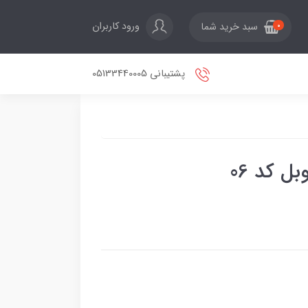
ورود کاربران
سبد خرید شما
0
پشتیبانی 05133440005
ل کد 06