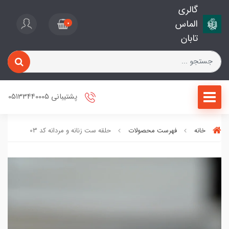
گالری
الماس
0
تابان
پشتیبانی 05133440005
خانه
فهرست محصولات
حلقه ست زنانه و مردانه کد 03