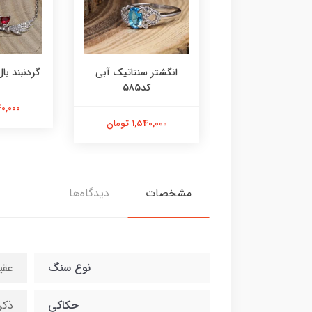
ر عقیق زرد کد584
انگشتر سنتاتیک آبی
گردنبند بال 
کد585
1,800,000 تومان
2,240,000
1,540,000 تومان
مشخصات
دیدگاه‌ها
نوع سنگ
عقی
حکاکی
ذکر