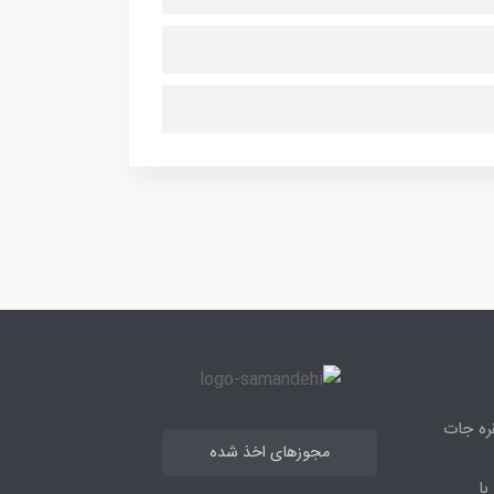
قره جات
مجوزهای اخذ شده
با