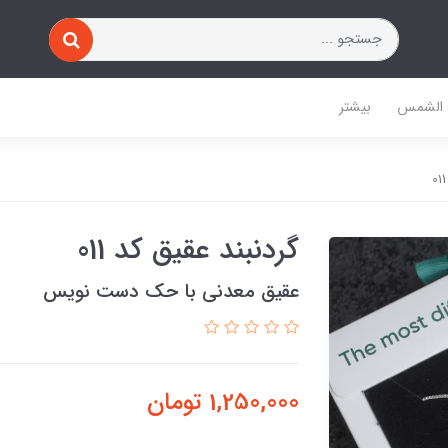
 الشمس
بیشتر
گردنبند عقیق کد 011
عقیق معدنی با حک دست نویس
1,250,000
تومان