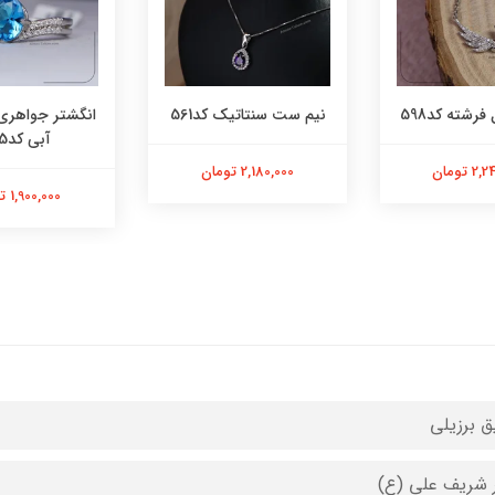
فرشته کد598
نیم ست سنتاتیک کد561
انگشتر جواهری
آبی کد565
 تومان
2,180,000 تومان
1,900,000 تومان
ق برزیلی
 شریف علی (ع)