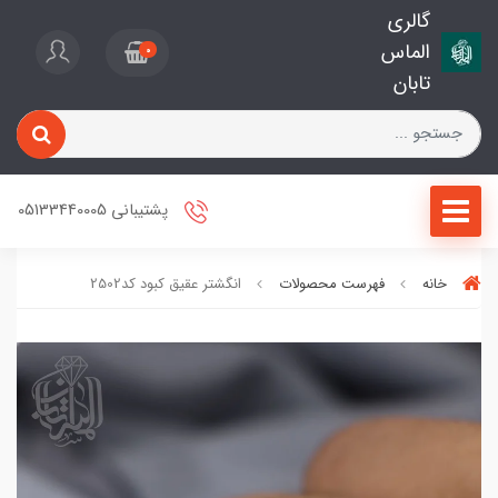
گالری
الماس
0
تابان
پشتیبانی 05133440005
خانه
فهرست محصولات
انگشتر عقیق کبود کد2502