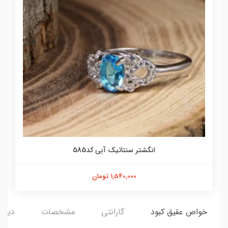
انگشتر سنتاتیک آبی کد585
1,540,000 تومان
خواص عقیق کبود
گارانتی
مشخصات
دیدگا