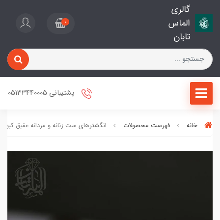
گالری
الماس
0
تابان
پشتیبانی 05133440005
خانه
فهرست محصولات
انگشترهای ست زنانه و مردانه عقیق کبود کد19