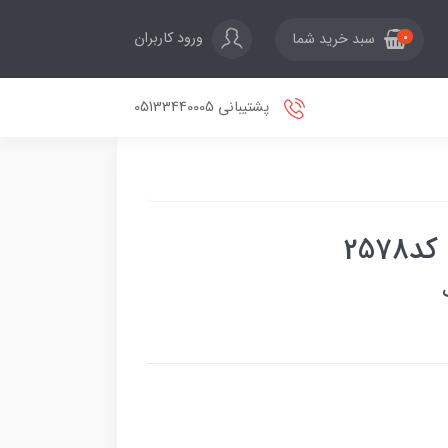
ورود کاربران
سبد خرید شما
0
پشتیبانی 05133440005
257