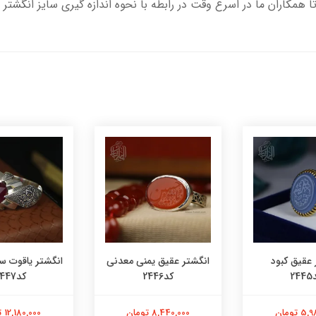
تا همکاران ما در اسرع وقت در رابطه با نحوه اندازه گیری سایز انگشتر 
 عقیق کبود
انگشتر عقیق یمنی معدنی
انگشتر یاقوت س
24
کد2446
کد2447
 تومان
8,440,000 تومان
12,180,000 تومان