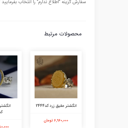
سفارش گزینه "اطلاع ندارم" را انتخاب بفرمایید 
محصولات مرتبط
ر زمرد زامبیا معدنی
انگشتر عقیق زرد کد2444
انگشتر
کد2443
کد45
6,960,000 تومان
15,140,0 تومان
5,980,000