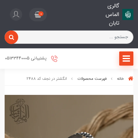
گالری
الماس
0
تابان
پشتیبانی 05133440005
خانه
فهرست محصولات
انگشتر در نجف کد 2488