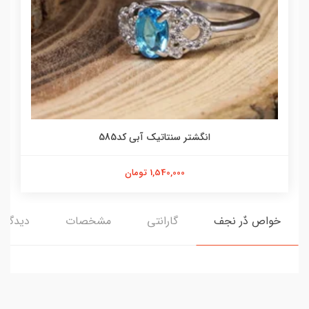
انگشتر سنتاتیک آبی کد585
1,540,000 تومان
خواص دٌر نجف
گارانتی
مشخصات
دیدگاه‌