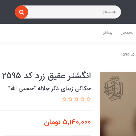
 الشمس
بیشتر
2595
انگشتر عقیق زرد کد 2595
حکاکی زیبای ذکر جلاله ″حسبی الله″
5,140,000
تومان