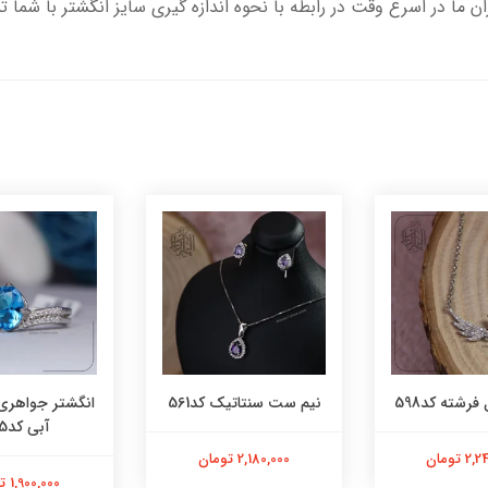
ران ما در اسرع وقت در رابطه با نحوه اندازه گیری سایز انگشتر با شما 
فرشته کد598
نیم ست سنتاتیک کد561
انگشتر جواهری
آبی کد565
 تومان
2,180,000 تومان
1,900,000 تومان