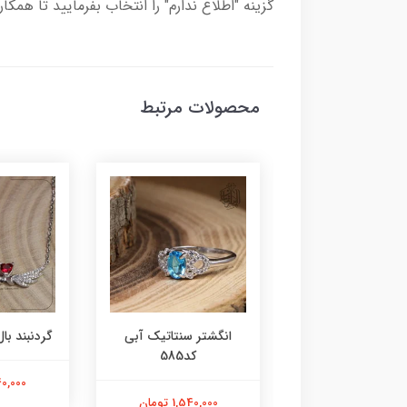
گزینه "اطلاع ندارم" را انتخاب بفرمایید تا همکا
محصولات مرتبط
ر عقیق زرد کد584
انگشتر سنتاتیک آبی
گردنبند بال 
کد585
1,800,000 تومان
2,240,000
1,540,000 تومان