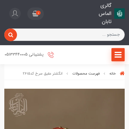
گالری
الماس
0
تابان
پشتیبانی 05133440005
خانه
فهرست محصولات
انگشتر عقیق سرخ کد2615