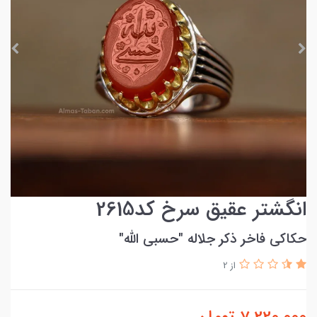
انگشتر عقیق سرخ کد2615
حکاکی فاخر ذکر جلاله ″حسبی الله″
از 2