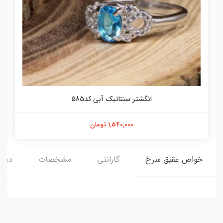
انگشتر سنتاتیک آبی کد585
1,540,000 تومان
خواص عقیق سرخ
گارانتی
مشخصات
دیدگ