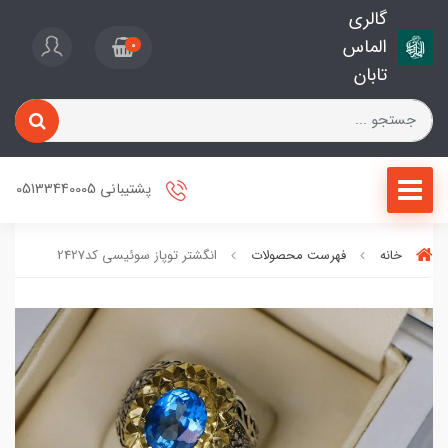
گالری
الماس
0
تابان
پشتیبانی 05133440005
خانه
فهرست محصولات
انگشتر توپاز سوئیسی کد2427