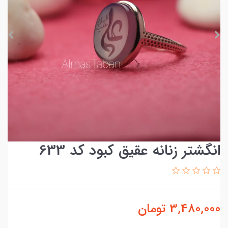
انگشتر زنانه عقیق کبود کد 633
3,480,000
تومان