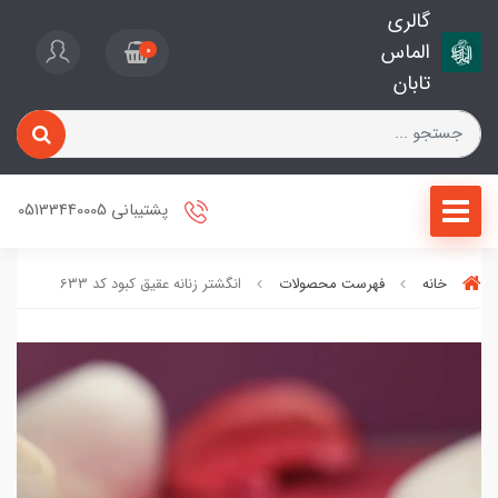
گالری
الماس
0
تابان
پشتیبانی 05133440005
خانه
فهرست محصولات
انگشتر زنانه عقیق کبود کد 633