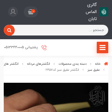
گالری
الماس
0
تابان
پشتیبانی 05133440005
خانه
دسته بندی محصولات
انگشترهای مردانه
انگشتر های عق
عقیق سبز
انگشتر عقیق سبز کد2457