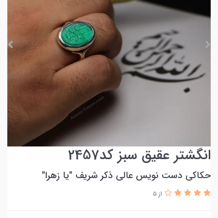
انگشتر عقیق سبز کد2457
حکاکی دست نویس عالی ذکر شریف ″یا زهرا"
از 5