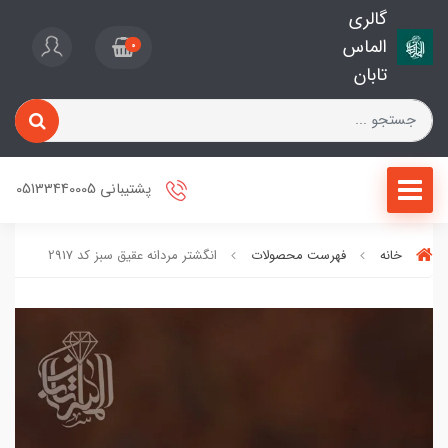
گالری
الماس
0
تابان
پشتیبانی 05133440005
خانه
فهرست محصولات
انگشتر مردانه عقیق سبز کد 2917