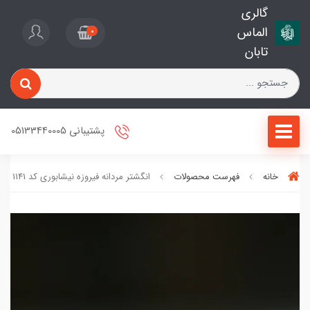
گالری
الماس
0
تابان
پشتیبانی 05133440005
خانه
فهرست محصولات
انگشتر مردانه فیروزه نیشابوری کد 1141