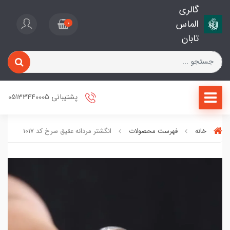
گالری
الماس
0
تابان
پشتیبانی 05133440005
خانه
فهرست محصولات
انگشتر مردانه عقیق سرخ کد 1017