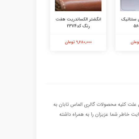
 سنتاتیک
انگشتر الکساندریت هفت
انگشتر یاقوت سرخ م
رنگ کد2374
کد2377
9,680,000 تومان
13,580,000 تومان
 علت کلیه محصولات گالری الماس تابان به
ت خاطر شما عزیزان را به همراه داشته