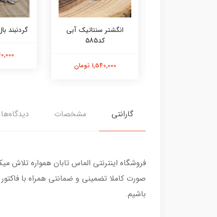
ر عقیق زرد کد584
انگشتر سنتاتیک آبی
گردنبند بال 
کد585
1,800,000 تومان
2,240,000
1,540,000 تومان
گارانتی
مشخصات
دیدگاه‌ها
فروشگاه اینترنتی الماس تابان همواره تلاش می
صورت کاملا تضمینی و ضمانتی همراه با فاکتور
باشیم.