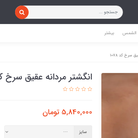
 الشمس
بیشتر
ق سرخ کد 1078
انگشتر مردانه عقیق سرخ کد 78
5,840,000
تومان
سایز