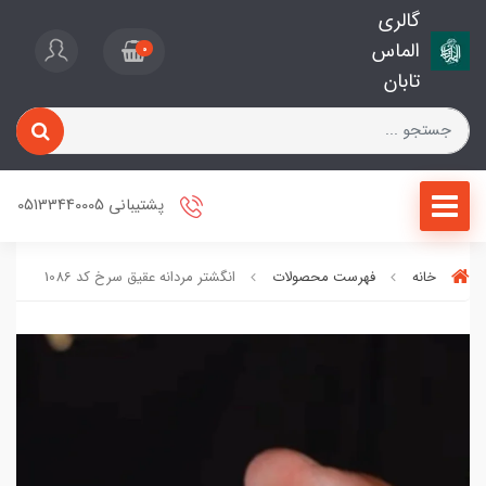
گالری
الماس
0
تابان
پشتیبانی 05133440005
خانه
فهرست محصولات
انگشتر مردانه عقیق سرخ کد 1086