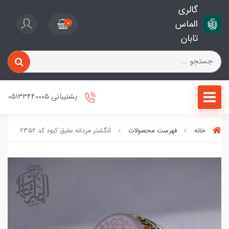
گالری
الماس
0
تابان
پشتیبانی 05133440005
خانه
فهرست محصولات
انگشتر مردانه عقیق کبود کد 2352