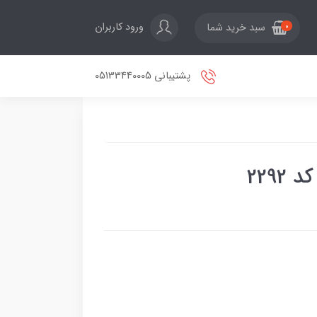
ورود کاربران
سبد خرید شما
0
پشتیبانی 05133440005
2292