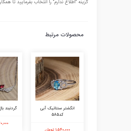
گزینه "اطلاع ندارم" را انتخاب بفرمایید تا همکا
محصولات مرتبط
ر عقیق زرد کد584
انگشتر سنتاتیک آبی
گردنبند بال 
کد585
1,800,000 تومان
2,240,000
1,540,000 تومان