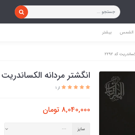
 الشمس
بیشتر
اندریت کد 2292
انگشتر مردانه الکساندریت کد 
از 1
8,040,000
تومان
سایز