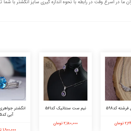
ران ما در اسرع وقت در رابطه با نحوه اندازه گیری سایز انگشتر با شما 
فرشته کد598
نیم ست سنتاتیک کد561
انگشتر جواهری
آبی کد565
 تومان
2,180,000 تومان
1,900,000 تومان