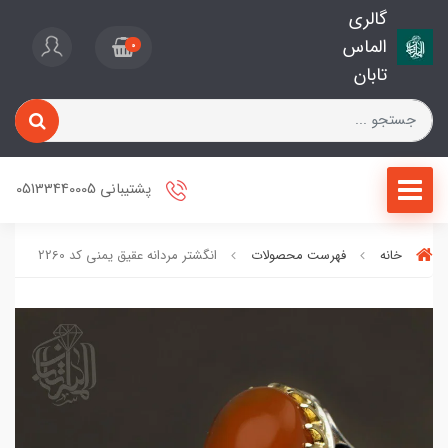
گالری
الماس
0
تابان
پشتیبانی 05133440005
خانه
فهرست محصولات
انگشتر مردانه عقیق یمنی کد 2260