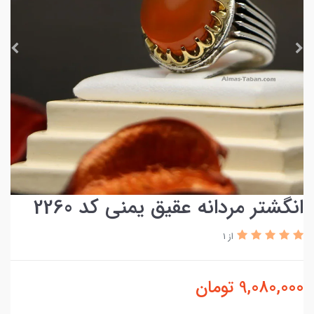
انگشتر مردانه عقیق یمنی کد 2260
از 1
9,080,000
تومان