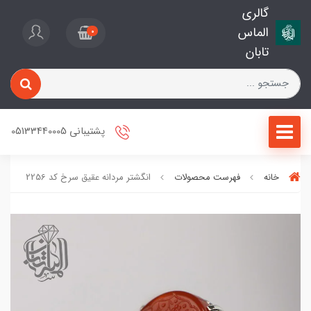
گالری
الماس
0
تابان
پشتیبانی 05133440005
خانه
فهرست محصولات
انگشتر مردانه عقیق سرخ کد 2256