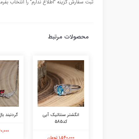
ثبت سفارش گزینه "اطلاع ندارم" را انتخاب بفرما
محصولات مرتبط
ر عقیق زرد کد584
انگشتر سنتاتیک آبی
گردنبند بال 
کد585
1,800,000 تومان
2,240,000
1,540,000 تومان