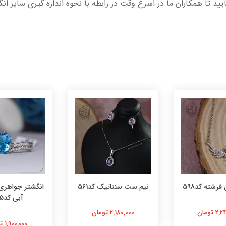
یید تا همکاران ما در اسرع وقت در رابطه با نحوه اندازه گیری سایز ان
فرشته کد598
نیم ست سنتاتیک کد561
انگشتر جواهری
آبی کد565
 تومان
2,180,000 تومان
1,900,000 تومان