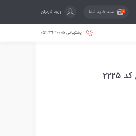
ورود کاربران
سبد خرید شما
0
پشتیبانی 05133440005
2225