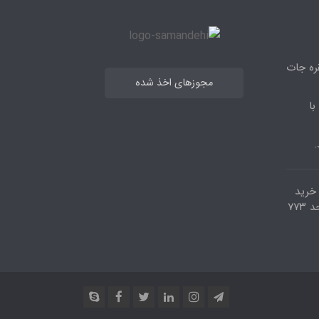
قره جات
مجوزهای اخذ شده
با
.
مرکز خرید