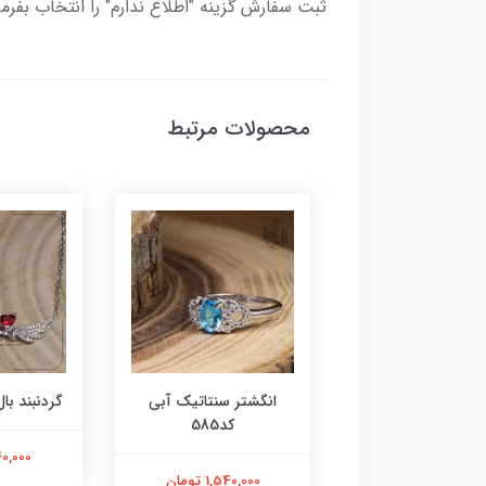
ثبت سفارش گزینه "اطلاع ندارم" را انتخاب بفرما
محصولات مرتبط
ر عقیق زرد کد584
انگشتر سنتاتیک آبی
گردنبند بال 
کد585
1,800,000 تومان
2,240,000
1,540,000 تومان