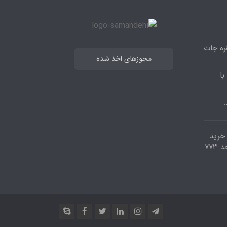
قره جات
مجوزهای اخذ شده
با
.
مرکز خرید