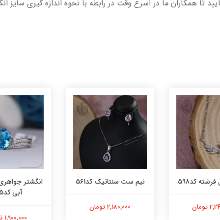
یید تا همکاران ما در اسرع وقت در رابطه با نحوه اندازه گیری سایز ان
فرشته کد598
نیم ست سنتاتیک کد561
انگشتر جواهری
آبی کد565
 تومان
2,180,000 تومان
1,900,000 تومان