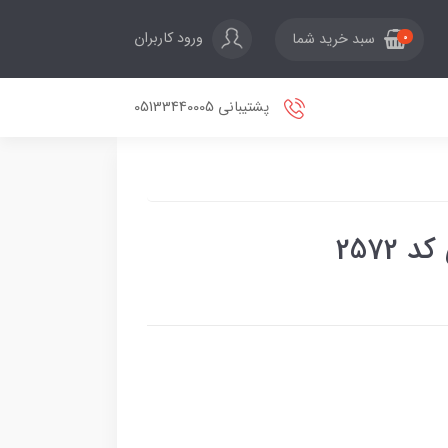
ورود کاربران
سبد خرید شما
0
پشتیبانی 05133440005
2572