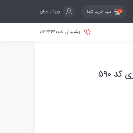
ورود کاربران
سبد خرید شما
0
پشتیبانی 05133440005
کد 590