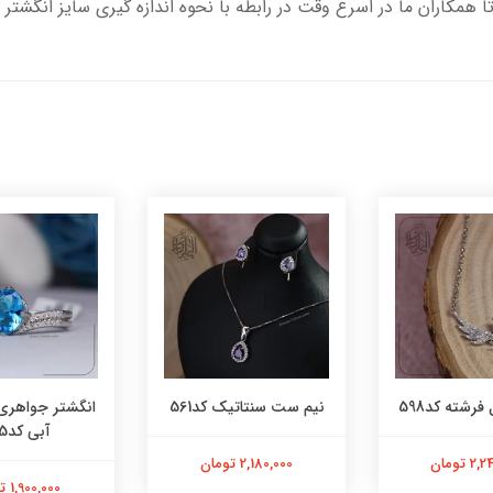
تا همکاران ما در اسرع وقت در رابطه با نحوه اندازه گیری سایز انگشتر 
فرشته کد598
نیم ست سنتاتیک کد561
انگشتر جواهری
آبی کد565
 تومان
2,180,000 تومان
1,900,000 تومان