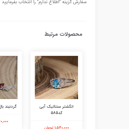
سفارش گزینه "اطلاع ندارم" را انتخاب بفرمایید 
محصولات مرتبط
ر عقیق زرد کد584
انگشتر سنتاتیک آبی
گردنبند بال 
کد585
1,800,000 تومان
2,240,000
1,540,000 تومان